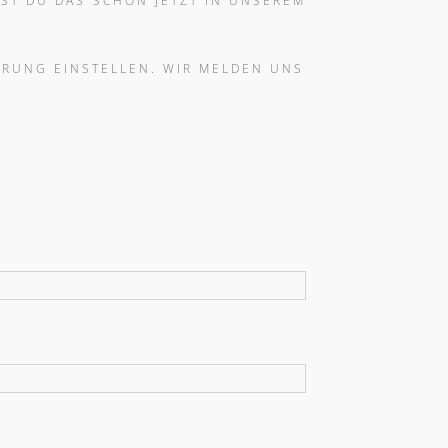
ST DU DAS SCHON JETZT IN UNSEREM
ERUNG EINSTELLEN. WIR MELDEN UNS