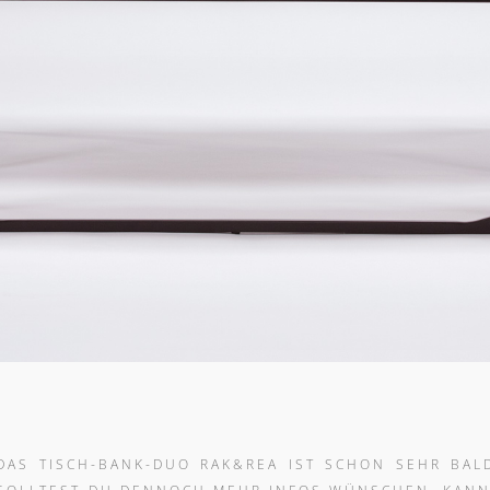
DAS TISCH-BANK-DUO RAK&REA IST SCHON SEHR BAL