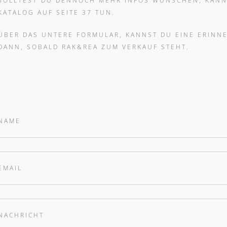
SOLLTEST DU DENNOCH MEHR INFOS WÜNSCHEN, KANN
KATALOG AUF SEITE 37 TUN.
ÜBER DAS UNTERE FORMULAR, KANNST DU EINE ERINN
DANN, SOBALD RAK&REA ZUM VERKAUF STEHT.
NAME
EMAIL
NACHRICHT